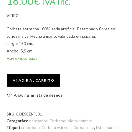
18,00
€
IVA Inc.
VERDE
Corbata estrecha 100% seda artificial. Estampado flores en
tonos malva. Hecha a mano. Fabricada en España.
Largo: 150 cm.
Ancho: 5,5 cm.
Hay existencias
AÑADIR AL CARRITO
Añadir a mi lista de deseos
SKU:
COESCENFL01
Categorías:
Accesorios
,
Corbatas
,
Moda hombre
Etiquetas:
corbata
,
Corbata estrecha
,
Corbata lisa
,
Estampado