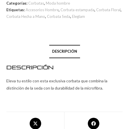
Categorías:
Corbatas
,
Moda hombre
Etiquetas:
Accesorios Hombre
,
Corbata estampada
,
Corbata Floral
,
Corbata Hecha a Mano
,
Corbata Seda
,
Eleglam
DESCRIPCIÓN
Descripción
Eleva tu estilo con esta exclusiva corbata que combina la
distinción de la seda con la durabilidad de la microfibra.