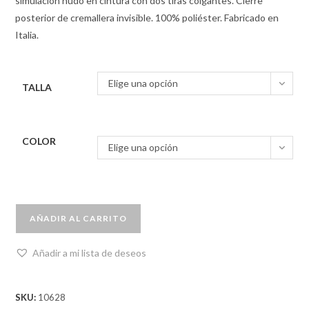
simulación nudo en cintura con dos tiras colgantes. Cierre
posterior de cremallera invisible. 100% poliéster. Fabricado en
Italia.
Elige una opción
TALLA
COLOR
Elige una opción
AÑADIR AL CARRITO
Añadir a mi lista de deseos
SKU:
10628