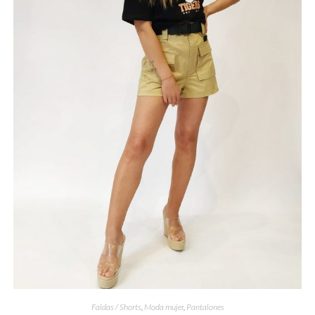
Faldas / Shorts
,
Moda mujer
,
Pantalones