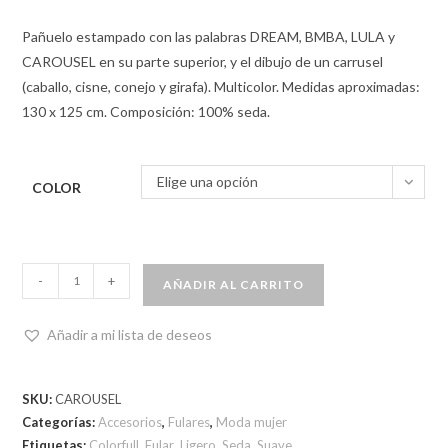
Pañuelo estampado con las palabras DREAM, BMBA, LULA y
CAROUSEL en su parte superior, y el dibujo de un carrusel
(caballo, cisne, conejo y girafa). Multicolor. Medidas aproximadas:
130 x 125 cm. Composición: 100% seda.
Elige una opción
COLOR
-
+
AÑADIR AL CARRITO
Añadir a mi lista de deseos
SKU:
CAROUSEL
Categorías:
Accesorios
,
Fulares
,
Moda mujer
Etiquetas:
Colorfull
,
Fular
,
Ligero
,
Seda
,
Suave