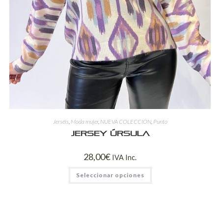
Jerséis
,
Moda mujer
,
NUEVA COLECCIÓN
,
Punto
Jersey Úrsula
28,00
€
IVA Inc.
Seleccionar opciones