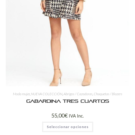
Moda mujer
,
NUEVA COLECCIÓN
,
Abrigos / Cazadoras
,
Chaquetas / Blazers
Gabardina Tres Cuartos
55,00
€
IVA Inc.
Seleccionar opciones