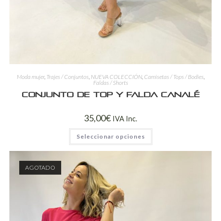
Moda mujer
,
Trajes / Conjuntos
,
NUEVA COLECCIÓN
,
Camisetas / Tops / Bodies
,
Faldas / Shorts
Conjunto de Top y Falda Canalé
35,00
€
IVA Inc.
Seleccionar opciones
AGOTADO