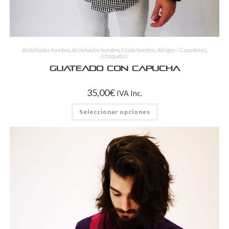
Acolchadas hombre
,
Acolchados hombre
,
Moda hombre
,
Abrigos / Cazadoras
,
Chaquetas
Guateado con capucha
35,00
€
IVA Inc.
Seleccionar opciones