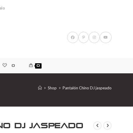
alo
0
0
>
Shop
>
Pantalón Chino DJ jaspeado
no DJ jaspeado