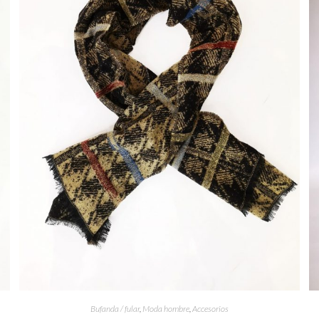
Bufanda / fular
,
Moda hombre
,
Accesorios