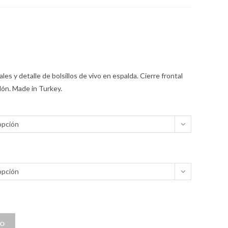
les y detalle de bolsillos de vivo en espalda. Cierre frontal
dón. Made in Turkey.
opción
opción
TO