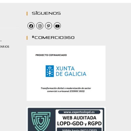
Síguenos
#comercio360
…
TARIOS