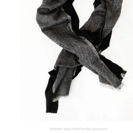
Bufanda / fular
,
Moda hombre
,
Accesorios