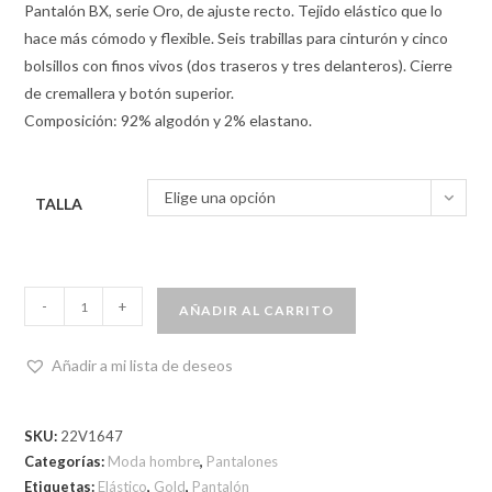
Pantalón BX, serie Oro, de ajuste recto. Tejido elástico que lo
hace más cómodo y flexible. Seis trabillas para cinturón y cinco
bolsillos con finos vivos (dos traseros y tres delanteros). Cierre
de cremallera y botón superior.
Composición: 92% algodón y 2% elastano.
Elige una opción
TALLA
-
+
AÑADIR AL CARRITO
Añadir a mi lista de deseos
SKU:
22V1647
Categorías:
Moda hombre
,
Pantalones
Etiquetas:
Elástico
,
Gold
,
Pantalón