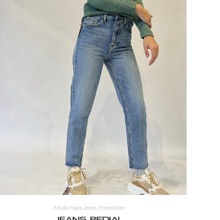
Moda mujer
,
Jeans
,
Pantalones
Jeans Redial