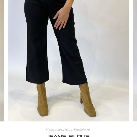
Moda mujer
,
Jeans
,
Pantalones
Jeans Eilous