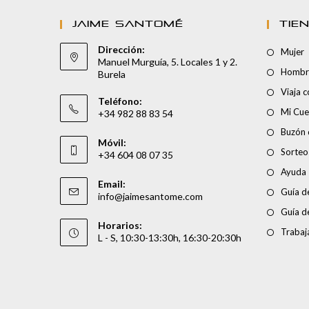
JAIME SANTOMÉ
TIE
Dirección:
Mujer
Manuel Murguía, 5. Locales 1 y 2.
Hombr
Burela
Viaja 
Teléfono:
Mi Cue
+34 982 88 83 54
Buzón 
Móvil:
Sorteo
+34 604 08 07 35
Ayuda
Email:
Guía de
info@jaimesantome.com
Guía d
Horarios:
Trabaj
L - S, 10:30-13:30h, 16:30-20:30h