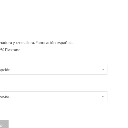
nadura y cremallera. Fabricación española.
2% Elastano.
opción
opción
TO