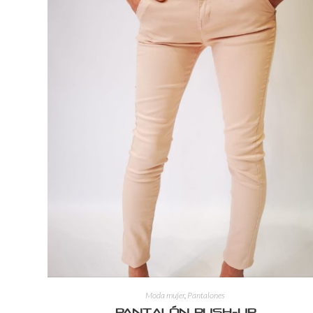
Moda mujer
,
Pantalones
Pantalón push-up