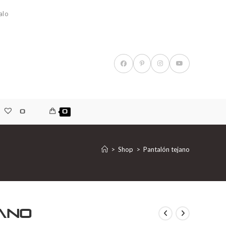
alo
0
0
>
Shop
>
Pantalón tejano
ano