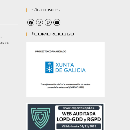
Síguenos
#comercio360
…
TARIOS