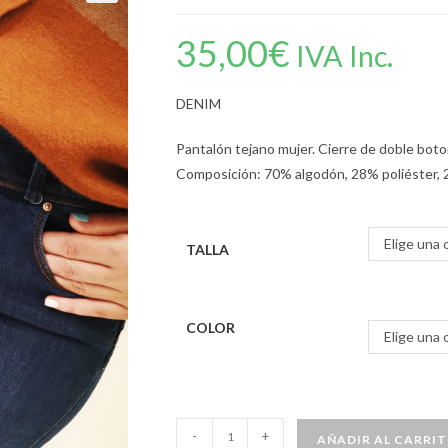
35,00
€
IVA Inc.
DENIM
Pantalón tejano mujer. Cierre de doble boto
Composición: 70% algodón, 28% poliéster, 
Elige una 
TALLA
COLOR
Elige una 
-
+
AÑADIR AL CARRI