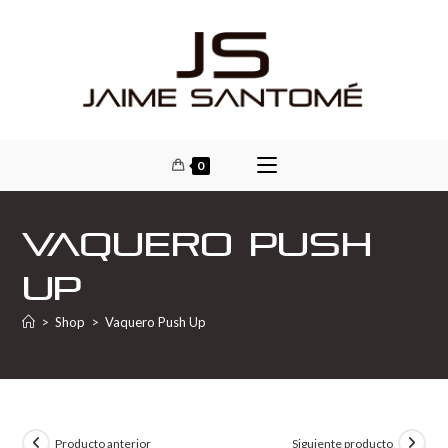
0
Vaquero Push
Up
>
Shop
>
Vaquero Push Up
Producto anterior
Siguiente producto