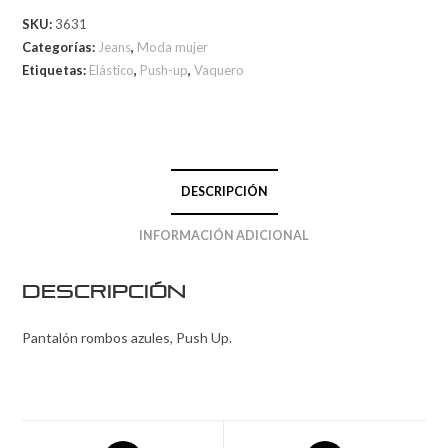
SKU:
3631
Categorías:
Jeans
,
Moda mujer
Etiquetas:
Elástico
,
Push-up
,
Vaquero
DESCRIPCIÓN
INFORMACIÓN ADICIONAL
Descripción
Pantalón rombos azules, Push Up.