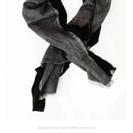
Bufanda / fular
,
Moda hombre
,
Accesorios