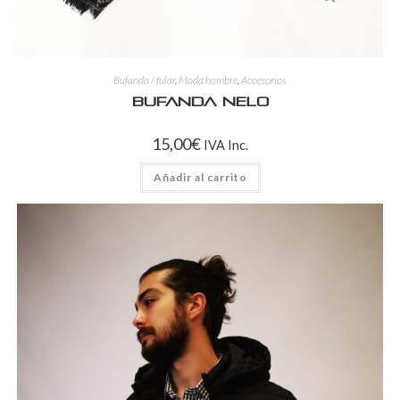
Bufanda / fular
,
Moda hombre
,
Accesorios
Bufanda Nelo
15,00
€
IVA Inc.
Añadir al carrito