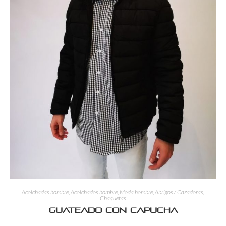
Acolchadas hombre
,
Acolchados hombre
,
Moda hombre
,
Abrigos / Cazadoras
,
Chaquetas
Guateado con capucha