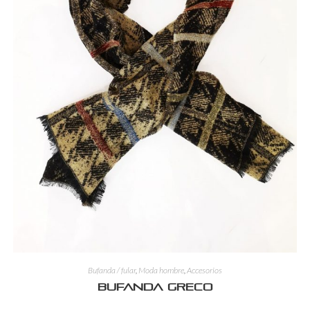
Bufanda / fular
,
Moda hombre
,
Accesorios
Bufanda Greco