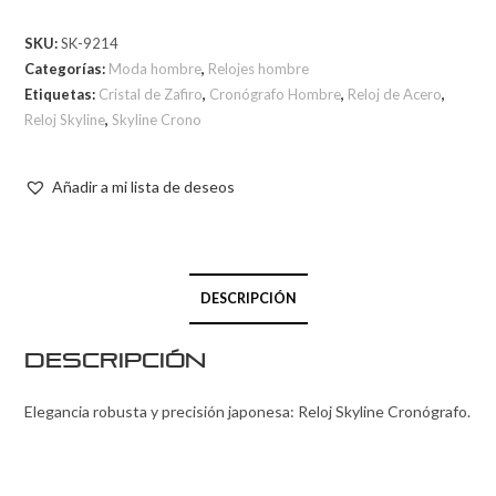
SKU:
SK-9214
Categorías:
Moda hombre
,
Relojes hombre
Etiquetas:
Cristal de Zafiro
,
Cronógrafo Hombre
,
Reloj de Acero
,
Reloj Skyline
,
Skyline Crono
Añadir a mi lista de deseos
DESCRIPCIÓN
Descripción
Elegancia robusta y precisión japonesa: Reloj Skyline Cronógrafo.