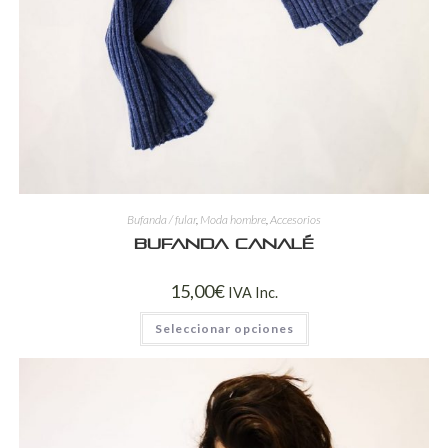
Bufanda / fular
,
Moda hombre
,
Accesorios
Bufanda canalé
15,00
€
IVA Inc.
Seleccionar opciones