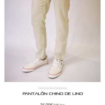
Moda hombre
,
Pantalones
Pantalón chino de lino
25,00
€