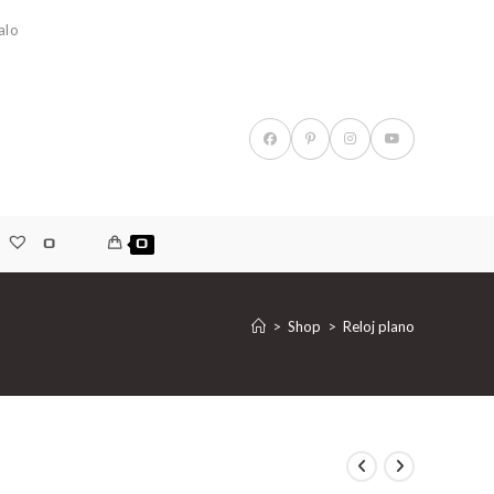
alo
0
0
>
Shop
>
Reloj plano