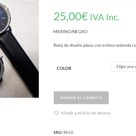
25,00
€
IVA Inc.
MARINO/NEGRO
Reloj de diseño plano con esfera redonda c
Elige una 
COLOR
AÑADIR AL CARRITO
Añadir a mi lista de deseos
SKU:
8650