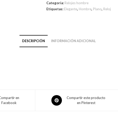
Categoría:
Relojes hombre
Etiquetas:
Elegante
,
Hombre
,
Plano
,
Reloj
DESCRIPCIÓN
INFORMACIÓN ADICIONAL
Compartir en
Compartir este producto
Facebook
en Pinterest