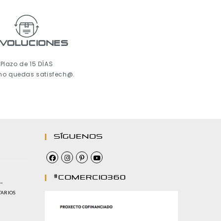
voluciones
Plazo de 15 DÍAS
 no quedas satisfech@.
Síguenos
#comercio360
…
TARIOS