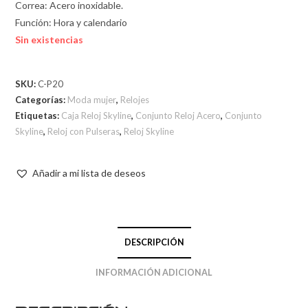
Correa: Acero inoxidable.
Función: Hora y calendario
Sin existencias
SKU:
C-P20
Categorías:
Moda mujer
,
Relojes
Etiquetas:
Caja Reloj Skyline
,
Conjunto Reloj Acero
,
Conjunto
Skyline
,
Reloj con Pulseras
,
Reloj Skyline
Añadir a mi lista de deseos
DESCRIPCIÓN
INFORMACIÓN ADICIONAL