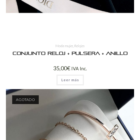
Moda mujer
,
Relojes
Conjunto reloj + pulsera + anillo
35,00
€
IVA Inc.
Leer más
AGOTADO