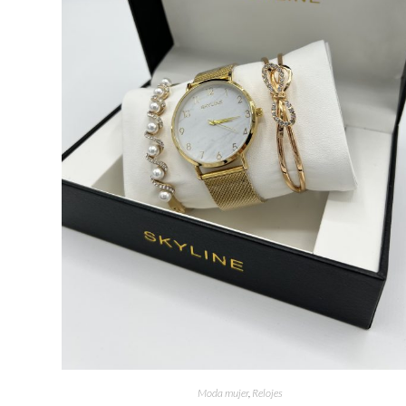
Moda mujer
,
Relojes