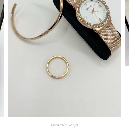
Moda mujer
,
Relojes