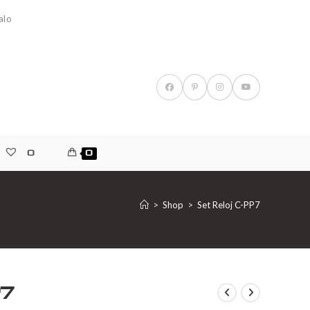
alo
0
0
>
Shop
>
Set Reloj C-PP7
P7