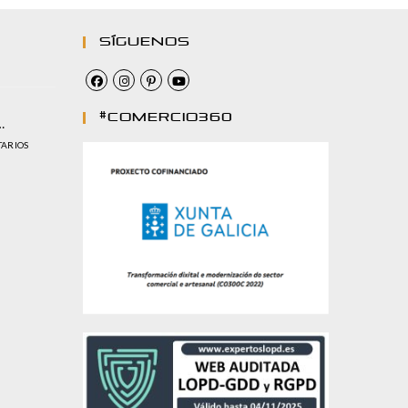
Síguenos
#comercio360
…
TARIOS