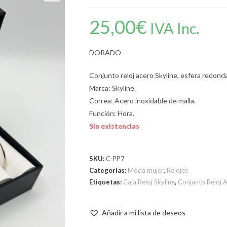
25,00
€
IVA Inc.
DORADO
Conjunto reloj acero Skyline, esfera redonda
Marca: Skyline.
Correa: Acero inoxidable de malla.
Función: Hora.
Sin existencias
SKU:
C-PP7
Categorías:
Moda mujer
,
Relojes
Etiquetas:
Caja Reloj Skyline
,
Conjunto Reloj 
Añadir a mi lista de deseos