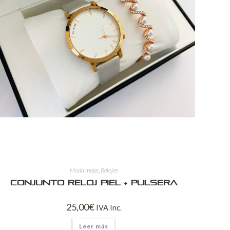
Moda mujer
,
Relojes
Conjunto reloj piel + pulsera
25,00
€
IVA Inc.
Leer más