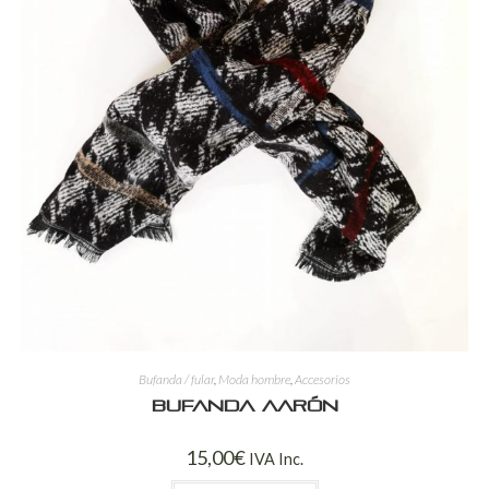
Bufanda / fular
,
Moda hombre
,
Accesorios
Bufanda Aarón
15,00
€
IVA Inc.