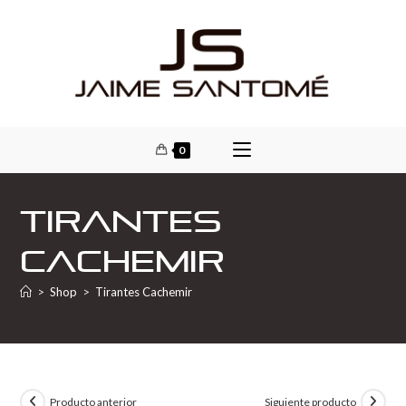
0
Tirantes
Cachemir
>
Shop
>
Tirantes Cachemir
Producto anterior
Siguiente producto