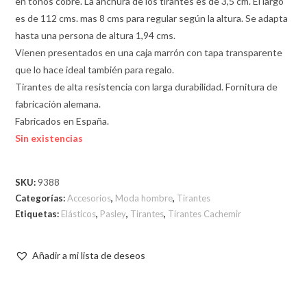
en tonos cobre. La anchura de los tirantes es de 3,5 cm. El largo
es de 112 cms. mas 8 cms para regular según la altura. Se adapta
hasta una persona de altura 1,94 cms.
Vienen presentados en una caja marrón con tapa transparente
que lo hace ideal también para regalo.
Tirantes de alta resistencia con larga durabilidad. Fornitura de
fabricación alemana.
Fabricados en España.
Sin existencias
SKU:
9388
Categorías:
Accesorios
,
Moda hombre
,
Tirantes
Etiquetas:
Elásticos
,
Pasley
,
Tirantes
,
Tirantes Cachemir
Añadir a mi lista de deseos