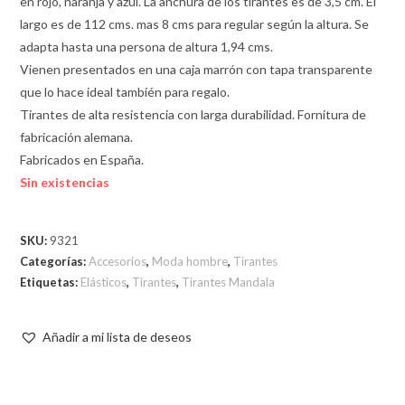
en rojo, naranja y azul. La anchura de los tirantes es de 3,5 cm. El
largo es de 112 cms. mas 8 cms para regular según la altura. Se
adapta hasta una persona de altura 1,94 cms.
Vienen presentados en una caja marrón con tapa transparente
que lo hace ideal también para regalo.
Tirantes de alta resistencia con larga durabilidad. Fornitura de
fabricación alemana.
Fabricados en España.
Sin existencias
SKU:
9321
Categorías:
Accesorios
,
Moda hombre
,
Tirantes
Etiquetas:
Elásticos
,
Tirantes
,
Tirantes Mandala
Añadir a mi lista de deseos