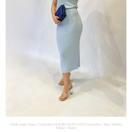
Moda mujer
,
Trajes / Conjuntos
,
NUEVA COLECCIÓN
,
Camisetas / Tops / Bodies
,
Faldas / Shorts