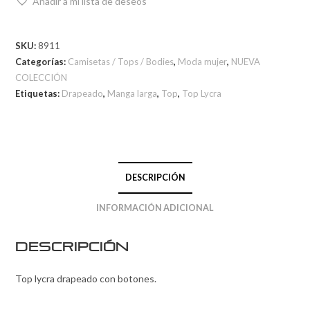
Añadir a mi lista de deseos
SKU:
8911
Categorías:
Camisetas / Tops / Bodies
,
Moda mujer
,
NUEVA
COLECCIÓN
Etiquetas:
Drapeado
,
Manga larga
,
Top
,
Top Lycra
DESCRIPCIÓN
INFORMACIÓN ADICIONAL
Descripción
Top lycra drapeado con botones.