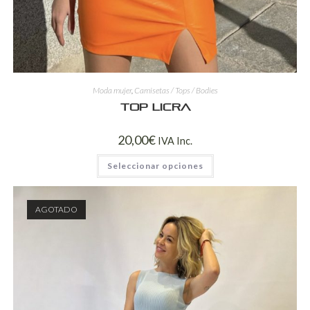
Moda mujer
,
Camisetas / Tops / Bodies
Top Licra
20,00
€
IVA Inc.
Seleccionar opciones
AGOTADO