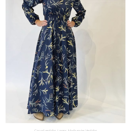
Casual vestidos
,
Largos
,
Moda mujer
,
Vestidos