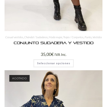
Casual vestidos
,
Chándal / Sudaderas
,
Moda mujer
,
Trajes / Conjuntos
,
Punto
,
Vestidos
Conjunto sudadera y vestido
35,00
€
IVA Inc.
Seleccionar opciones
AGOTADO