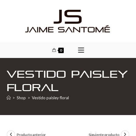
0
Vestido paisley
floral
>
Shop
>
Vestido paisley floral
Producto anterior
Siguiente producto