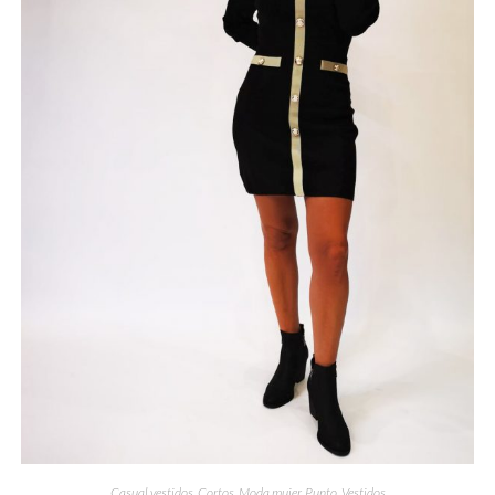
Casual vestidos
,
Cortos
,
Moda mujer
,
Punto
,
Vestidos