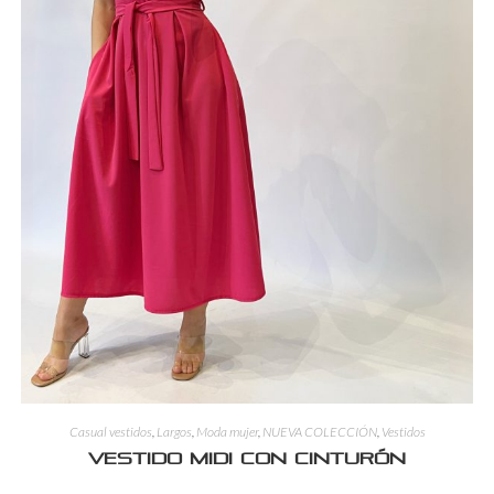
Casual vestidos
,
Largos
,
Moda mujer
,
NUEVA COLECCIÓN
,
Vestidos
Vestido Midi con Cinturón