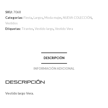
SKU:
7068
Categorías:
Fiesta
,
Largos
,
Moda mujer
,
NUEVA COLECCIÓN
,
Vestidos
Etiquetas:
Tirantes
,
Vestido largo
,
Vestido Vera
DESCRIPCIÓN
INFORMACIÓN ADICIONAL
Descripción
Vestido largo Vera.