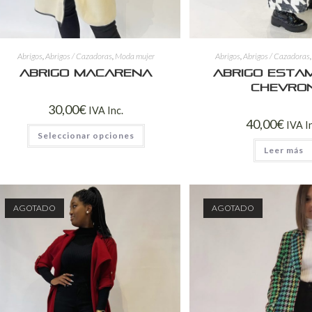
Abrigos
,
Abrigos / Cazadoras
,
Moda mujer
Abrigos
,
Abrigos / Cazadoras
Abrigo Macarena
Abrigo esta
chevro
30,00
€
IVA Inc.
40,00
€
IVA I
Seleccionar opciones
Leer más
AGOTADO
AGOTADO