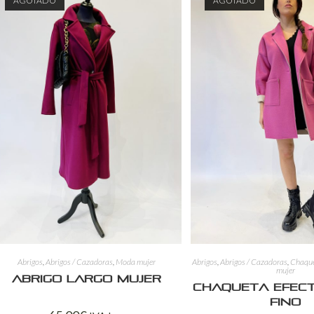
AGOTADO
AGOTADO
Abrigos
,
Abrigos / Cazadoras
,
Moda mujer
Abrigos
,
Abrigos / Cazadoras
,
Chaque
mujer
Abrigo Largo Mujer
Chaqueta Efec
Fino