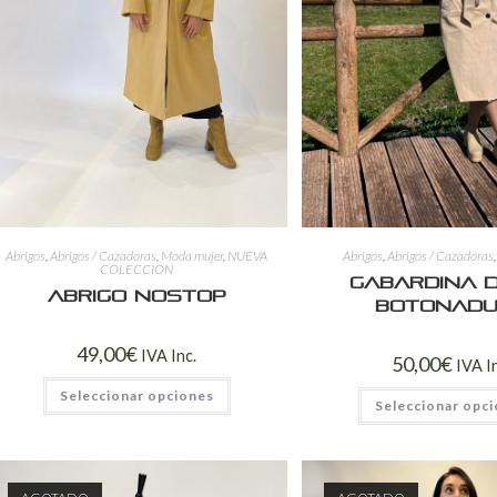
Abrigos
,
Abrigos / Cazadoras
,
Moda mujer
,
NUEVA
Abrigos
,
Abrigos / Cazadoras
COLECCIÓN
Gabardina 
Abrigo Nostop
Botonad
49,00
€
IVA Inc.
50,00
€
IVA I
Seleccionar opciones
Seleccionar opc