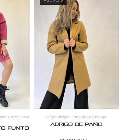
AGOTADO
tas / Blazers
,
Moda
Abrigos
,
Abrigos / Cazadoras
,
Moda mujer
Abrigo de paño
to Punto