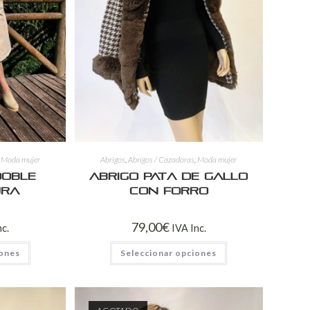
,
Moda mujer
Abrigos
,
Abrigos / Cazadoras
,
Moda mujer
Doble
Abrigo Pata de Gallo
ura
con Forro
79,00
€
nc.
IVA Inc.
iones
Seleccionar opciones