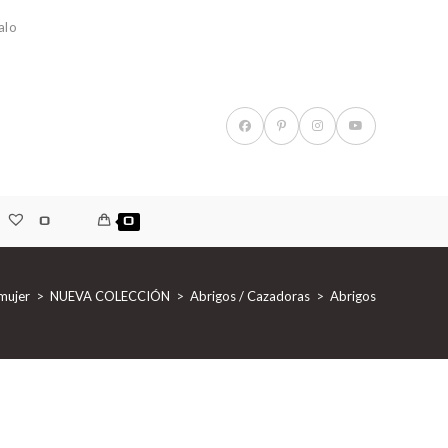
alo
0
0
mujer
>
NUEVA COLECCIÓN
>
Abrigos / Cazadoras
>
Abrigos