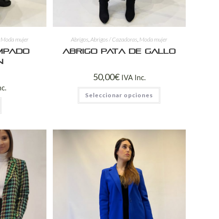
,
Moda mujer
Abrigos
,
Abrigos / Cazadoras
,
Moda mujer
mpado
Abrigo pata de gallo
n
50,00
€
IVA Inc.
nc.
Seleccionar opciones