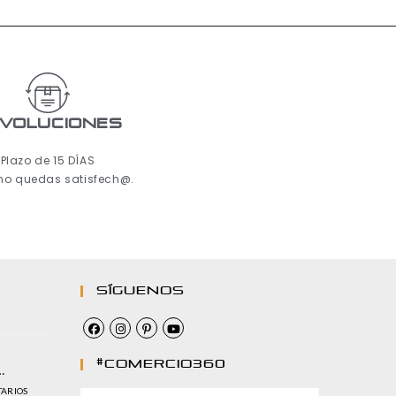
voluciones
Plazo de 15 DÍAS
 no quedas satisfech@.
Síguenos
#comercio360
…
TARIOS