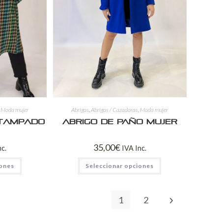
,
Moda mujer
Abrigos
,
Abrigos / Cazadoras
,
Moda mujer
stampado
Abrigo de Paño Mujer
35,00
€
nc.
IVA Inc.
iones
Seleccionar opciones
1
2