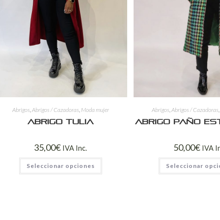
Abrigos
,
Abrigos / Cazadoras
,
Moda mujer
Abrigos
,
Abrigos / Cazadoras
Abrigo Tulia
Abrigo paño e
35,00
€
50,00
€
IVA Inc.
IVA I
Seleccionar opciones
Seleccionar opc