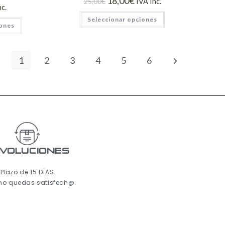
18,00
€
25,00
€
IVA Inc.
nc.
Seleccionar opciones
iones
1
2
3
4
5
6
voluciones
Plazo de 15 DÍAS
 no quedas satisfech@.