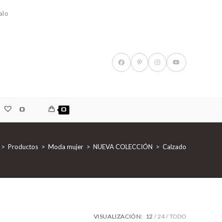
alo
0
0
>
Productos
>
Moda mujer
>
NUEVA COLECCIÓN
>
Calzado
VISUALIZACIÓN:
12
24
TODO