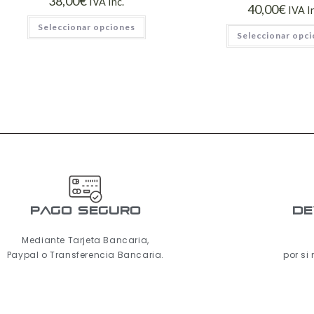
38,00
€
IVA Inc.
40,00
€
IVA I
Seleccionar opciones
Seleccionar opc
pago seguro
De
Mediante Tarjeta Bancaria,
Paypal o Transferencia Bancaria.
por si