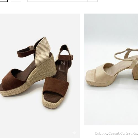
Calzado
,
Casual
,
Corte salón