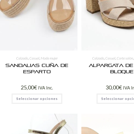
Calzado
,
Casual
,
Moda mujer
Calzado
,
Casual
,
Corte salón
Sandalias Cuña de
Alpargata de
Esparto
Bloque
25,00
€
30,00
€
IVA Inc.
IVA I
Seleccionar opciones
Seleccionar opc