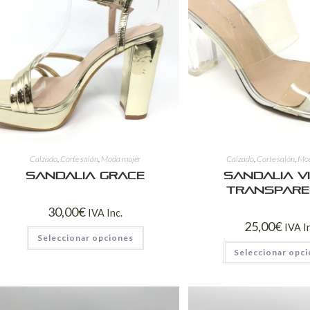
Calzado
,
Corte salón
,
Moda mujer
Calzado
,
Corte salón
,
Mod
Sandalia Grace
Sandalia Vi
Transpare
30,00
€
IVA Inc.
25,00
€
IVA I
Seleccionar opciones
Seleccionar opc