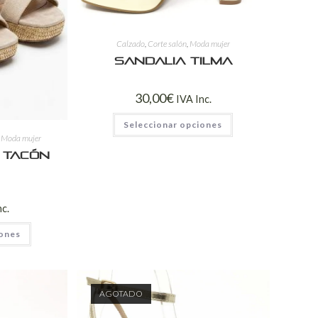
Calzado
,
Corte salón
,
Moda mujer
Sandalia Tilma
30,00
€
IVA Inc.
Seleccionar opciones
,
Moda mujer
 Tacón
nc.
iones
AGOTADO