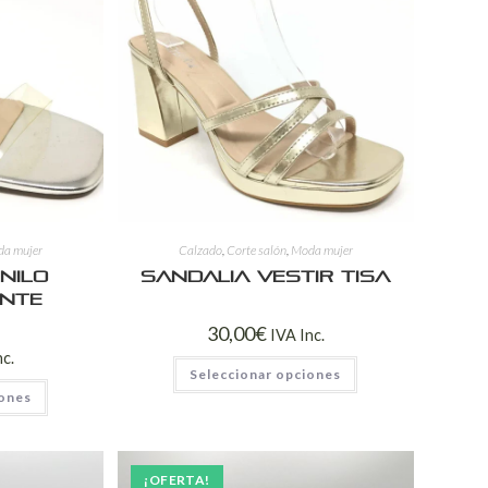
a mujer
Calzado
,
Corte salón
,
Moda mujer
nilo
Sandalia Vestir Tisa
nte
30,00
€
IVA Inc.
nc.
Seleccionar opciones
iones
¡OFERTA!