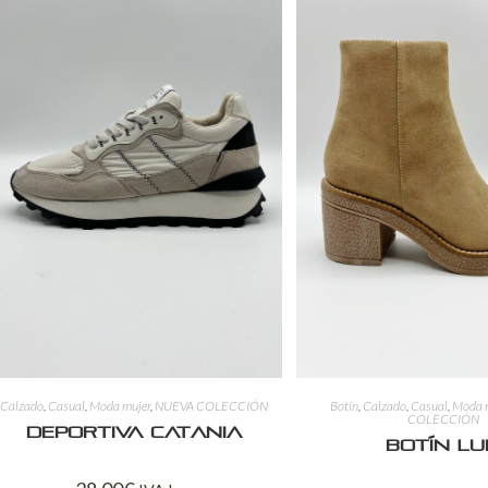
Calzado
,
Casual
,
Moda mujer
,
NUEVA COLECCIÓN
Botín
,
Calzado
,
Casual
,
Moda 
COLECCIÓN
Deportiva Catania
Botín Lu