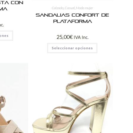
sta con
Calzado
,
Casual
,
Moda mujer
ma
Sandalias Confort de
Plataforma
nc.
iones
25,00
€
IVA Inc.
Seleccionar opciones