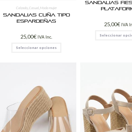
Sandalias Fie
Calzado
,
Casual
,
Moda mujer
Platafor
Sandalias Cuña Tipo
Espardeñas
25,00
€
IVA I
Seleccionar opc
25,00
€
IVA Inc.
Seleccionar opciones