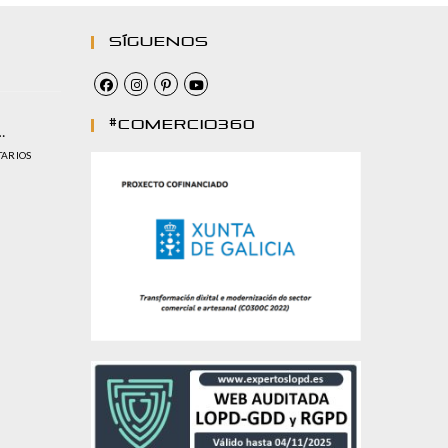
Síguenos
#comercio360
…
TARIOS