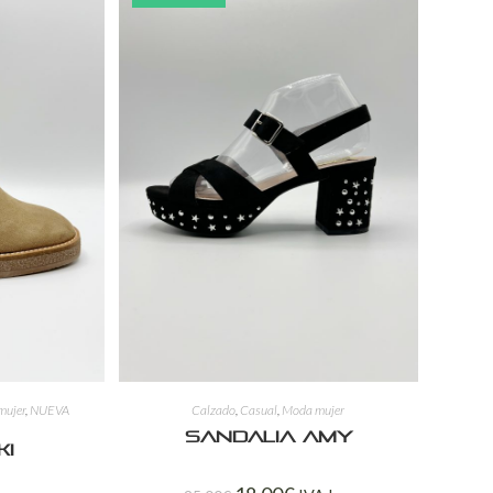
mujer
,
NUEVA
Calzado
,
Casual
,
Moda mujer
Sandalia Amy
ki