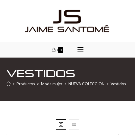
0
Vestidos
>
Productos
>
Moda mujer
>
NUEVA COLECCIÓN
>
Vestidos
>
P