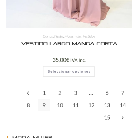
Cortos
,
Fiesta
,
Moda mujer
,
Vestidos
vestido largo manga corta
35,00
€
IVA Inc.
Seleccionar opciones
1
2
3
…
6
7
8
9
10
11
12
13
14
15
MODA MUJER