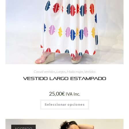
Casual vestidos
,
Largos
,
Moda mujer
,
Vestidos
Vestido largo estampado
25,00
€
IVA Inc.
Seleccionar opciones
AGOTADO