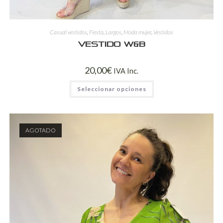
Casual vestidos
,
Fiesta
,
Largos
,
Moda mujer
,
Vestidos
VESTIDO W&B
20,00
€
IVA Inc.
Seleccionar opciones
AGOTADO