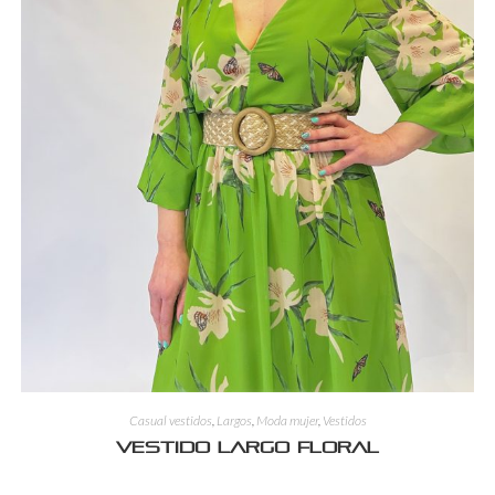
Casual vestidos
,
Largos
,
Moda mujer
,
Vestidos
Vestido largo floral