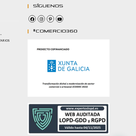
Síguenos
#comercio360
…
TARIOS