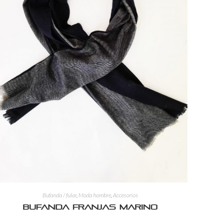
Bufanda / fular
,
Moda hombre
,
Accesorios
Bufanda franjas marino