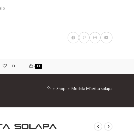
alo
0
0
>
Shop
>
Mochila MiaVita solapa
ita solapa