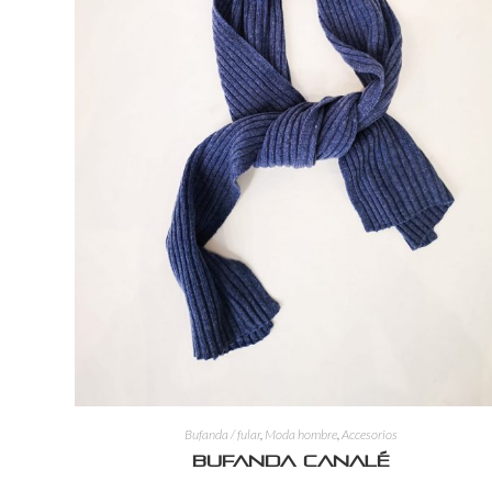
Bufanda / fular
,
Moda hombre
,
Accesorios
Bufanda canalé