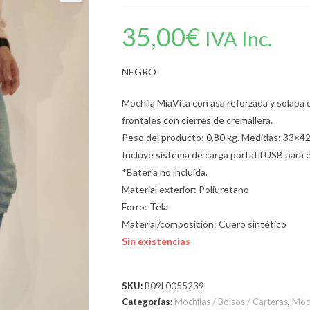
35,00
€
IVA Inc.
NEGRO
Mochila MiaVita con asa reforzada y solapa co
frontales con cierres de cremallera.
Peso del producto: 0,80 kg. Medidas: 33×42
Incluye sistema de carga portatil USB para 
*Bateria no incluída.
Material exterior: Poliuretano
Forro: Tela
Material/composición: Cuero sintético
Sin existencias
SKU:
B09L0055239
Categorías:
Mochilas / Bolsos / Carteras
,
Mod