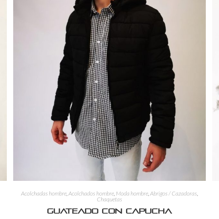
Acolchadas hombre
,
Acolchados hombre
,
Moda hombre
,
Abrigos / Cazadoras
,
Chaquetas
Guateado con capucha