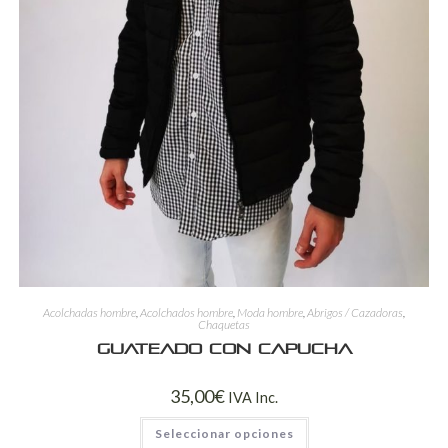
Acolchadas hombre
,
Acolchados hombre
,
Moda hombre
,
Abrigos / Cazadoras
,
Chaquetas
Guateado con capucha
35,00
€
IVA Inc.
Seleccionar opciones