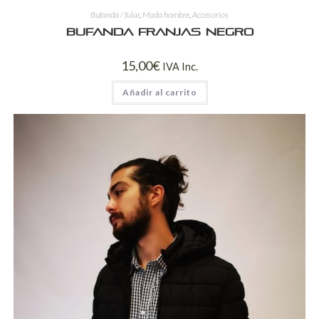
Bufanda / fular
,
Moda hombre
,
Accesorios
Bufanda franjas negro
15,00
€
IVA Inc.
Añadir al carrito