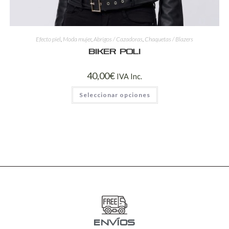
Efecto piel
,
Moda mujer
,
Abrigos / Cazadoras
,
Chaquetas / Blazers
Biker Poli
40,00
€
IVA Inc.
Seleccionar opciones
ENVÍOS