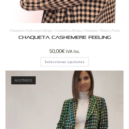
Chaquetas
,
Moda mujer
,
Abrigos / Cazadoras
,
Abrigos
,
Chaquetas / Blazers
,
Punto
Chaqueta Cashemere feeling
50,00
€
IVA Inc.
Seleccionar opciones
AGOTADO