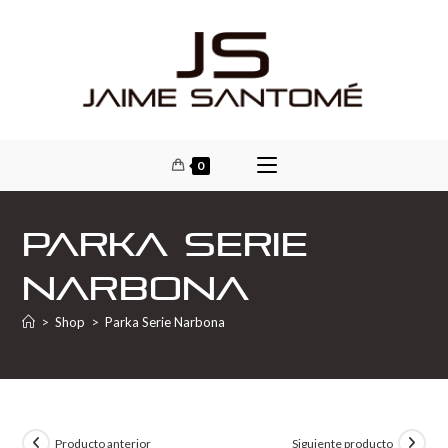
0
Parka Serie
Narbona
>
Shop
>
Parka Serie Narbona
Producto anterior
Siguiente producto