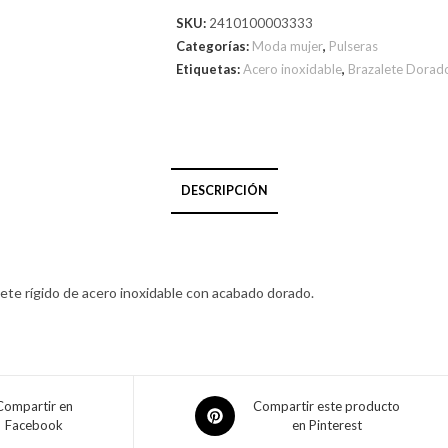
SKU:
2410100003333
Categorías:
Moda mujer
,
Pulseras
Etiquetas:
Acero inoxidable
,
Brazalete Dorad
DESCRIPCIÓN
lete rígido de acero inoxidable con acabado dorado.
Compartir en
Compartir este producto
Facebook
en Pinterest