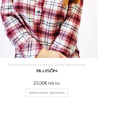
Casual vestidos
,
Cortos
,
Moda mujer
,
Camisas / Blusas
,
Vestidos
Blusón
25,00
€
IVA Inc.
Seleccionar opciones