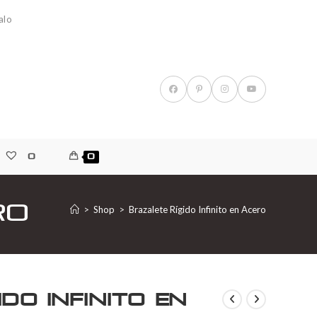
alo
0
0
ro
>
Shop
>
Brazalete Rígido Infinito en Acero
do Infinito en