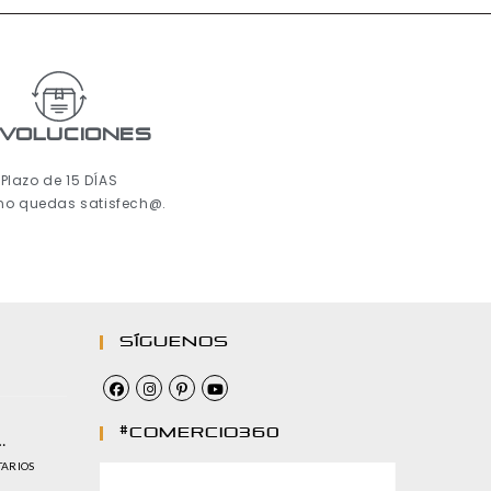
voluciones
Plazo de 15 DÍAS
 no quedas satisfech@.
Síguenos
#comercio360
…
TARIOS