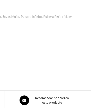
o
,
Joyas Mujer
,
Pulsera Infinito
,
Pulsera Rígida Mujer
Recomendar por correo
este producto