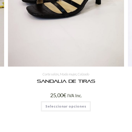
Corte salón
,
Moda mujer
,
Calzado
Sandalia de tiras
25,00
€
IVA Inc.
Seleccionar opciones