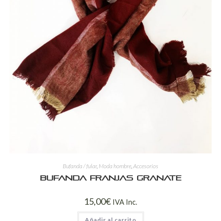
Bufanda / fular
,
Moda hombre
,
Accesorios
Bufanda franjas granate
15,00
€
IVA Inc.
Añadir al carrito