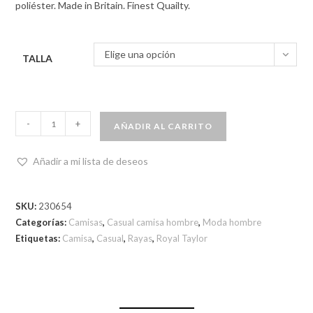
poliéster. Made in Britain. Finest Quailty.
Elige una opción
TALLA
-
+
AÑADIR AL CARRITO
Añadir a mi lista de deseos
SKU:
230654
Categorías:
Camisas
,
Casual camisa hombre
,
Moda hombre
Etiquetas:
Camisa
,
Casual
,
Rayas
,
Royal Taylor