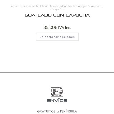
Acolchadas hombre
,
Acolchados hombre
,
Moda hombre
,
Abrigos / Cazadoras
,
Chaquetas
Guateado con capucha
35,00
€
IVA Inc.
Seleccionar opciones
ENVÍOS
GRATUITOS a PENÍNSULA