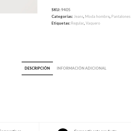
SKU:
9405
Categorías:
Jeans
,
Moda hombre
,
Pantalones
Etiquetas:
Regular
,
Vaquero
DESCRIPCIÓN
INFORMACIÓN ADICIONAL