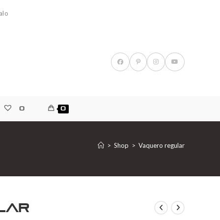
alo
0
0
>
Shop
>
Vaquero regular
lar