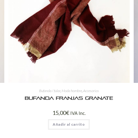
Bufanda / fular
,
Moda hombre
,
Accesorios
Bufanda franjas granate
15,00
€
IVA Inc.
Añadir al carrito