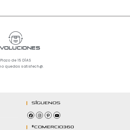
voluciones
Plazo de 15 DÍAS
 no quedas satisfech@.
Síguenos
#comercio360
…