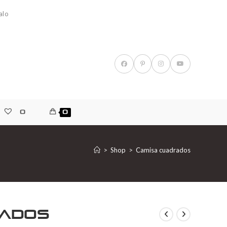
alo
0
0
>
Shop
>
Camisa cuadrados
rados