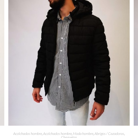
Acolchadas hombre
,
Acolchados hombre
,
Moda hombre
,
Abrigos / Cazadoras
,
Chaquetas