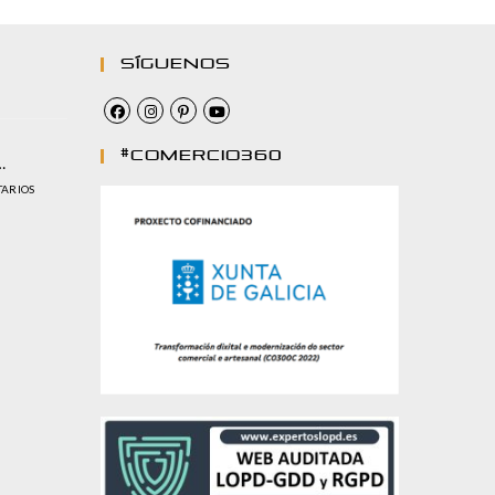
Síguenos
#comercio360
…
TARIOS