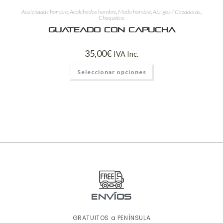
Acolchadas hombre
,
Acolchados hombre
,
Moda hombre
,
Abrigos / Cazadoras
,
Chaquetas
Guateado con capucha
35,00
€
IVA Inc.
Seleccionar opciones
ENVÍOS
GRATUITOS a PENÍNSULA