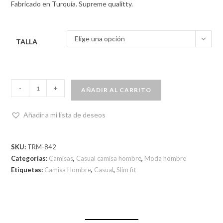
Fabricado en Turquía. Supreme qualitty.
Elige una opción
TALLA
-
+
AÑADIR AL CARRITO
Añadir a mi lista de deseos
SKU:
TRM-842
Categorías:
Camisas
,
Casual camisa hombre
,
Moda hombre
Etiquetas:
Camisa Hombre
,
Casual
,
Slim fit