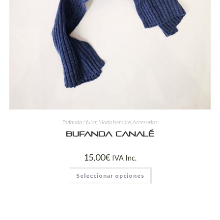
Bufanda / fular
,
Moda hombre
,
Accesorios
Bufanda canalé
15,00
€
IVA Inc.
Seleccionar opciones