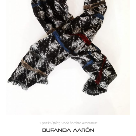
Bufanda / fular
,
Moda hombre
,
Accesorios
Bufanda Aarón