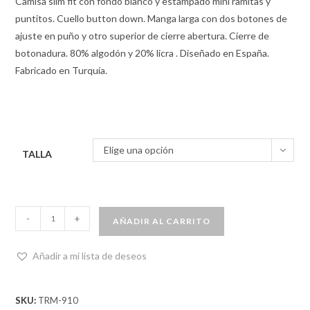
Camisa slim fit con fondo blanco y estampado mini ramitas y
puntitos. Cuello button down. Manga larga con dos botones de
ajuste en puño y otro superior de cierre abertura. Cierre de
botonadura. 80% algodón y 20% licra . Diseñado en España.
Fabricado en Turquía.
Elige una opción
TALLA
-
+
AÑADIR AL CARRITO
Añadir a mi lista de deseos
SKU:
TRM-910