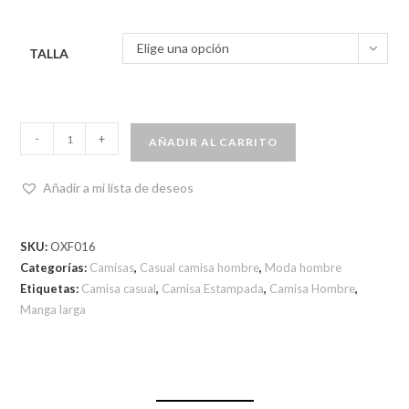
Elige una opción
TALLA
-
+
AÑADIR AL CARRITO
Añadir a mi lista de deseos
SKU:
OXF016
Categorías:
Camisas
,
Casual camisa hombre
,
Moda hombre
Etiquetas:
Camisa casual
,
Camisa Estampada
,
Camisa Hombre
,
Manga larga