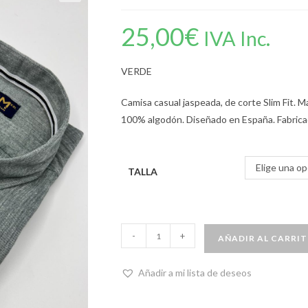
25,00
€
IVA Inc.
VERDE
Camisa casual jaspeada, de corte Slim Fit.
100% algodón. Diseñado en España. Fabricad
Elige una op
TALLA
-
+
AÑADIR AL CARRI
Añadir a mi lista de deseos