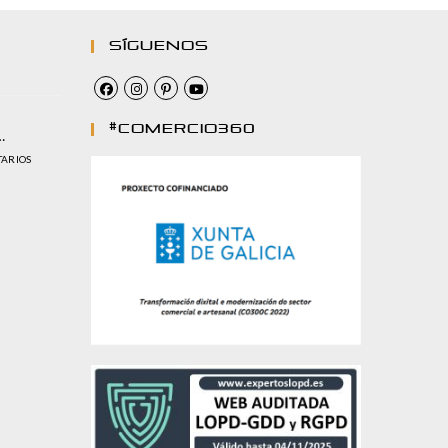
Síguenos
#comercio360
…
TARIOS