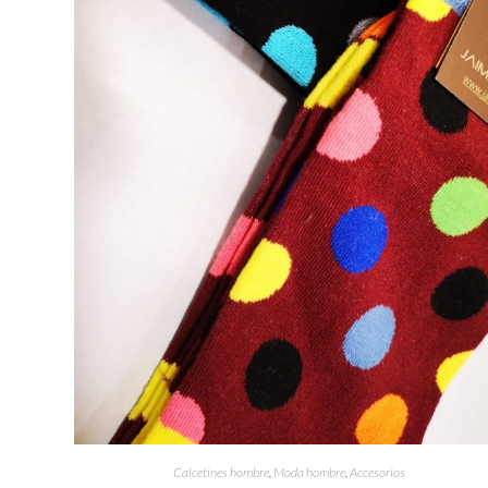
Calcetines hombre
,
Moda hombre
,
Accesorios