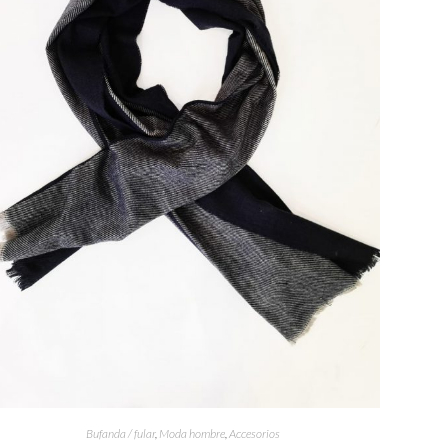
Bufanda / fular
,
Moda hombre
,
Accesorios