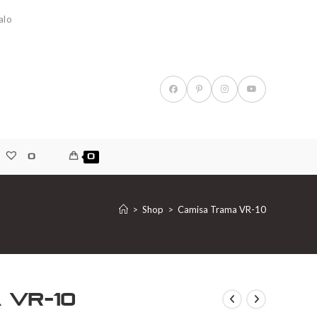
alo
0
0
>
Shop
>
Camisa Trama VR-10
 VR-10