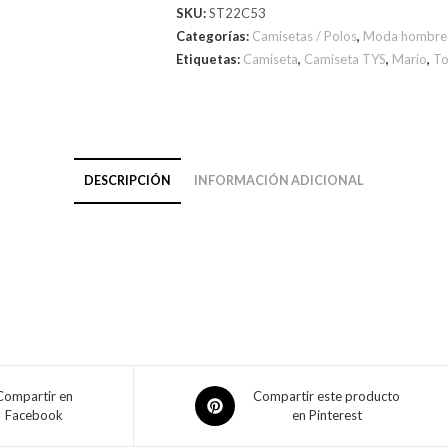
SKU:
ST22C53
Categorías:
Camisetas / Polos
,
Moda hombre
Etiquetas:
Camiseta
,
Camiseta TYS
,
Mario
,
To
DESCRIPCIÓN
INFORMACIÓN ADICIONAL
Compartir en
Compartir este producto
Facebook
en Pinterest