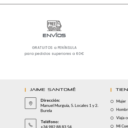
ENVÍOS
GRATUITOS a PENÍNSULA
para pedidos superiores a 60€
JAIME SANTOMÉ
TIE
Dirección:
Mujer
Manuel Murguía, 5. Locales 1 y 2.
Hombr
Burela
Viaja 
Teléfono:
Mi Cue
+34 982 88 83 54