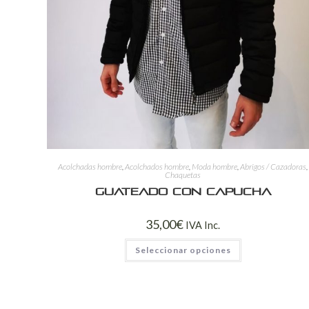
Acolchadas hombre
,
Acolchados hombre
,
Moda hombre
,
Abrigos / Cazadoras
,
Chaquetas
Guateado con capucha
35,00
€
IVA Inc.
Seleccionar opciones