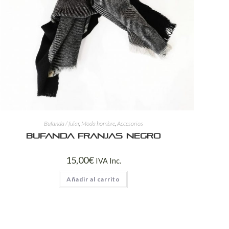
Bufanda / fular
,
Moda hombre
,
Accesorios
Bufanda franjas negro
15,00
€
IVA Inc.
Añadir al carrito