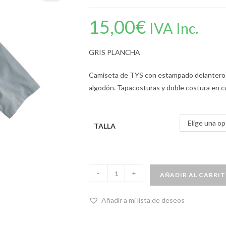
15,00
€
IVA Inc.
GRIS PLANCHA
Camiseta de TYS con estampado delantero.
algodón. Tapacosturas y doble costura en cu
Elige una op
TALLA
-
+
AÑADIR AL CARRI
Añadir a mi lista de deseos