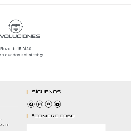
voluciones
Plazo de 15 DÍAS
 no quedas satisfech@.
Síguenos
#comercio360
…
TARIOS