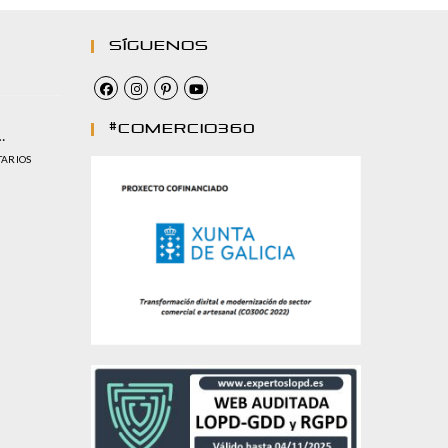
Síguenos
#comercio360
…
TARIOS