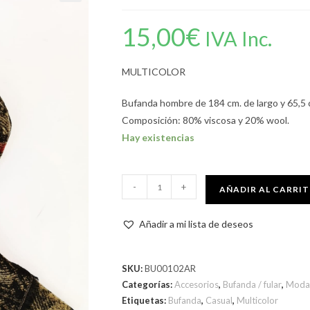
15,00
€
IVA Inc.
MULTICOLOR
Bufanda hombre de 184 cm. de largo y 65,5 
Composición: 80% viscosa y 20% wool.
Hay existencias
-
+
AÑADIR AL CARRI
Añadir a mi lista de deseos
SKU:
BU00102AR
Categorías:
Accesorios
,
Bufanda / fular
,
Moda
Etiquetas:
Bufanda
,
Casual
,
Multicolor