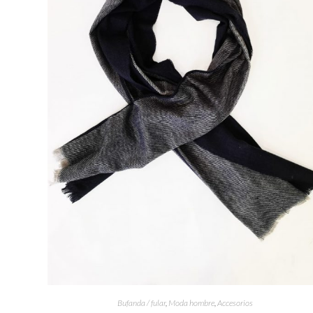
Bufanda / fular
,
Moda hombre
,
Accesorios