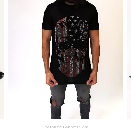
Moda hombre
,
Camisetas / Polos