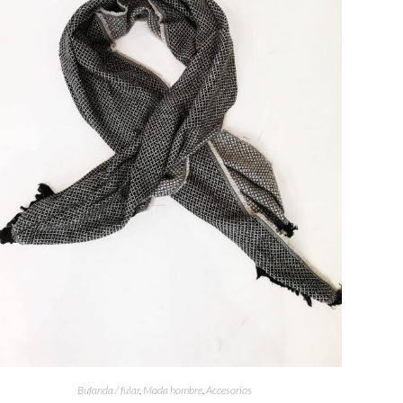
Bufanda / fular
,
Moda hombre
,
Accesorios