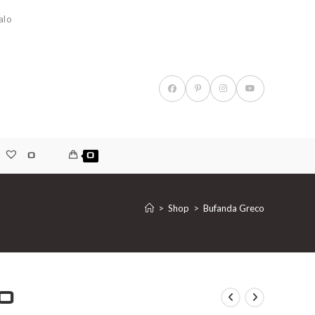
alo
0
0
>
Shop
>
Bufanda Greco
o