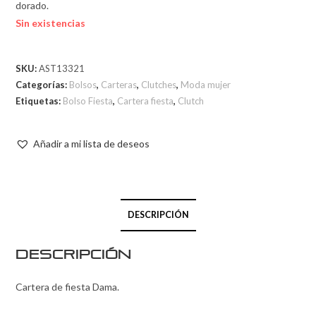
dorado.
Sin existencias
SKU:
AST13321
Categorías:
Bolsos
,
Carteras
,
Clutches
,
Moda mujer
Etiquetas:
Bolso Fiesta
,
Cartera fiesta
,
Clutch
Añadir a mi lista de deseos
DESCRIPCIÓN
Descripción
Cartera de fiesta Dama.