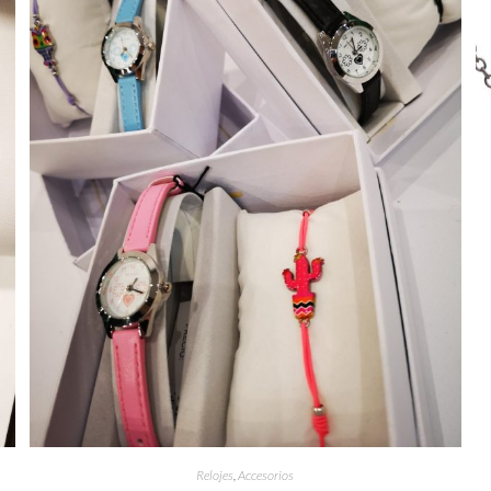
Relojes
,
Accesorios