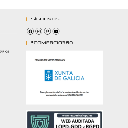
Síguenos
#comercio360
…
TARIOS