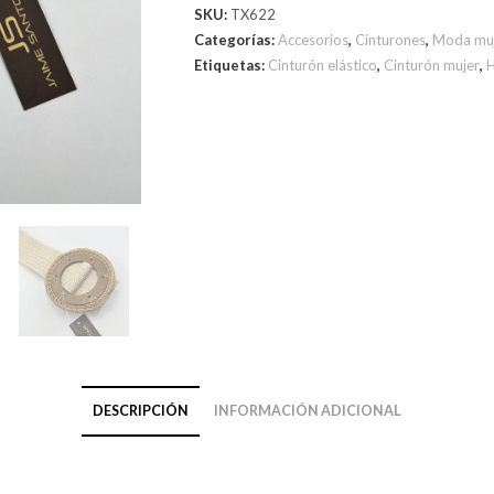
SKU:
TX622
Categorías:
Accesorios
,
Cinturones
,
Moda mu
Etiquetas:
Cinturón elástico
,
Cinturón mujer
,
H
DESCRIPCIÓN
INFORMACIÓN ADICIONAL