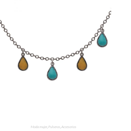
Moda mujer
,
Pulseras
,
Accesorios