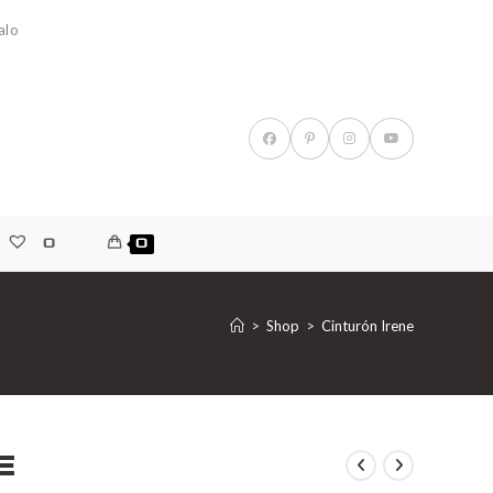
alo
0
0
>
Shop
>
Cinturón Irene
e