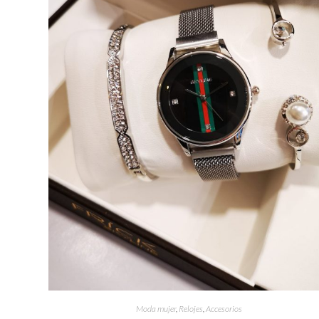
Moda mujer
,
Relojes
,
Accesorios