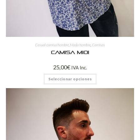
Casual camisa hombre
,
Moda hombre
,
Camisas
Camisa mioi
25,00
€
IVA Inc.
Seleccionar opciones