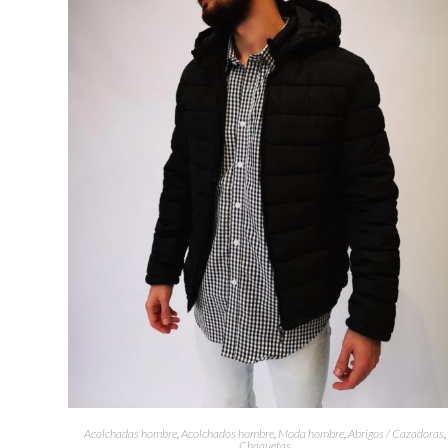
Acolchadas hombre
,
Acolchados hombre
,
Moda hombre
,
Abrigos / Cazadoras
,
Chaquetas