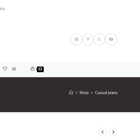
alo
0
0
>
Shop
>
Casual jeans