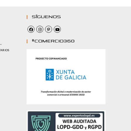
Síguenos
#comercio360
…
TARIOS