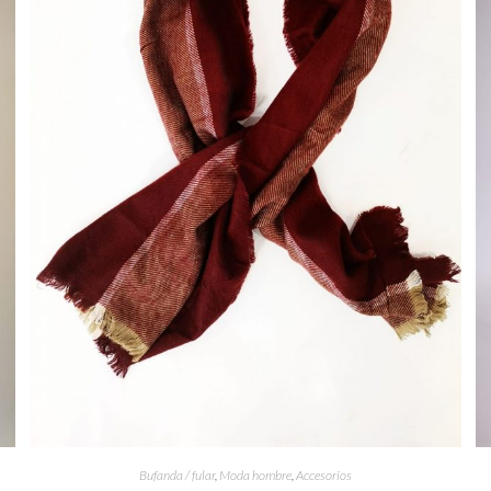
Bufanda / fular
,
Moda hombre
,
Accesorios