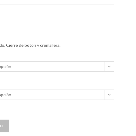
do. Cierre de botón y cremallera.
opción
opción
TO