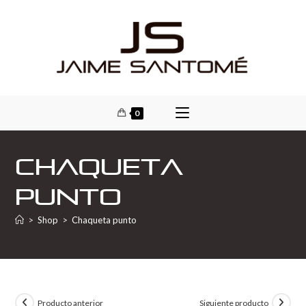
0
Chaqueta
punto
>
Shop
>
Chaqueta punto
Producto anterior
Siguiente producto