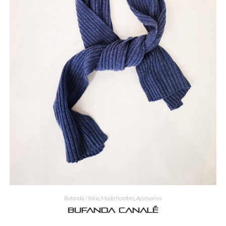
Bufanda / fular
,
Moda hombre
,
Accesorios
Bufanda canalé