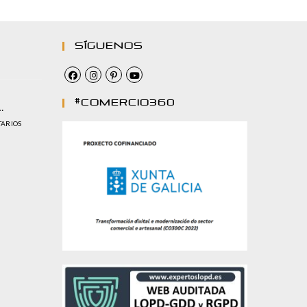
Síguenos
#comercio360
…
TARIOS