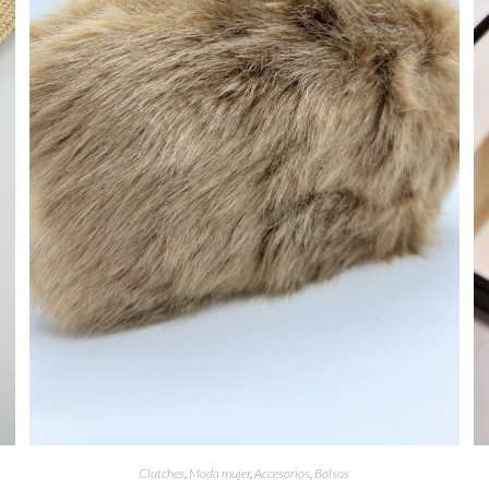
Clutches
,
Moda mujer
,
Accesorios
,
Bolsos