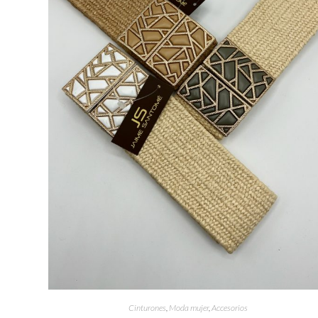
Cinturones
,
Moda mujer
,
Accesorios