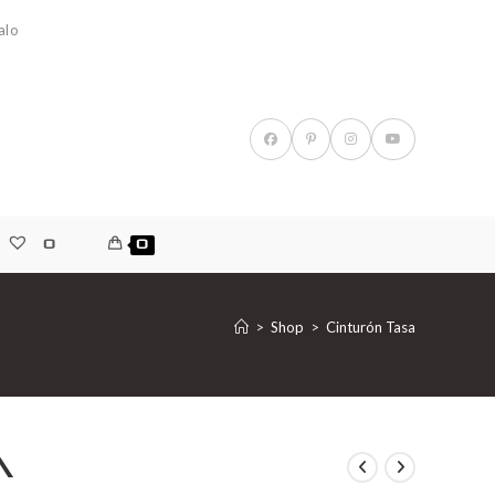
alo
0
0
>
Shop
>
Cinturón Tasa
a