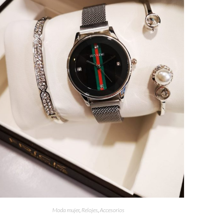
Moda mujer
,
Relojes
,
Accesorios