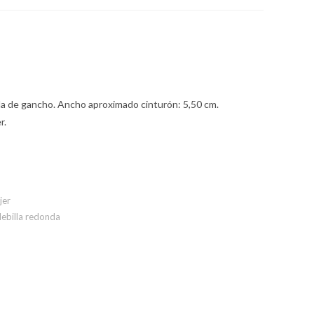
lla de gancho. Ancho aproximado cinturón: 5,50 cm.
r.
jer
ebilla redonda