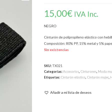
15,00
€
IVA Inc.
NEGRO
Cinturón de polipropileno elástico con hebi
Composición: 80% PP, 15% metal y 5% pape
Sin existencias
SKU:
TX021
Categorías:
Accesorios
,
Cinturones
,
Moda mu
Etiquetas:
Cinturón elástico
,
Cinturón mujer
,
H
Añadir a mi lista de deseos