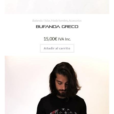
Bufanda / fular
,
Moda hombre
,
Accesorios
Bufanda Greco
15,00
€
IVA Inc.
Añadir al carrito